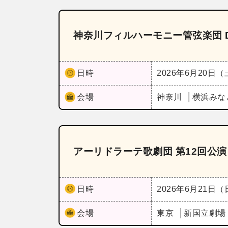
神奈川フィルハーモニー管弦楽団 Dra
日時
2026年6月20日
会場
神奈川
横浜みな
アーリドラーテ歌劇団 第12回公
日時
2026年6月21日
会場
東京
新国立劇場