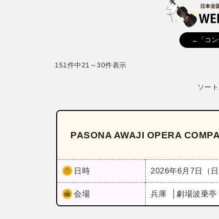
←「コン
151件中21～30件表示
ソート
PASONA AWAJI OPERA C
日時
2026年6月7日（
会場
兵庫
劇場波乗