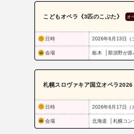
こどもオペラ《3匹のこぶた》
オ
日時
2026年6月13日
会場
栃木
那須野が原
札幌スロヴァキア国立オペラ202
日時
2026年6月17日
会場
北海道
札幌コン