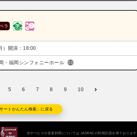
ペラ
（月）
開演：18:00
岡・福岡シンフォニーホール
5
6
7
8
9
10
サートかんたん検索」に戻る
当サービスの音楽利用については JASRACの利用許諾を得ております