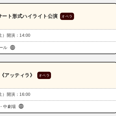
サート形式ハイライト公演
オペラ
（土）
開演：14:00
ール
演《アッティラ》
オペラ
（土）
開演：16:00
・中劇場