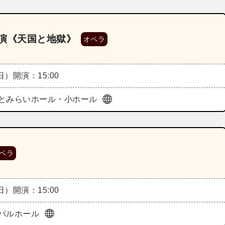
回公演《天国と地獄》
オペラ
（日）
開演：15:00
とみらいホール・小ホール
ペラ
（日）
開演：15:00
バルホール