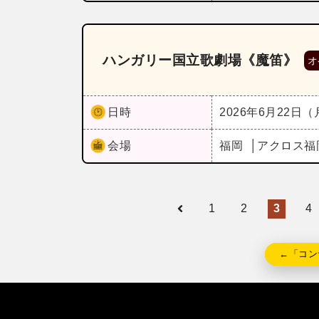
ハンガリー国立歌劇場《魔笛》
オ
日時
2026年6月22日
会場
福岡
アクロス福
1
2
3
4
←「コン