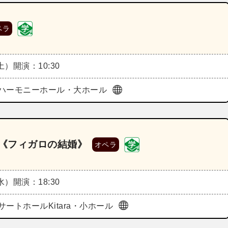
ペラ
（土）
開演：10:30
ハーモニーホール・大ホール
6《フィガロの結婚》
オペラ
（水）
開演：18:30
サートホールKitara・小ホール