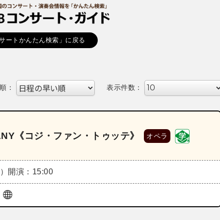
サートかんたん検索」に戻る
順：
表示件数：
OMPANY《コジ・ファン・トゥッテ》
オペラ
日）
開演：15:00
亭