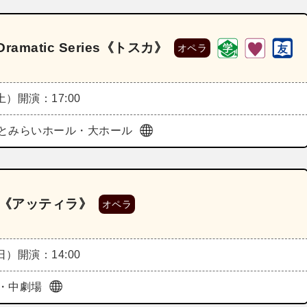
matic Series《トスカ》
オペラ
（土）
開演：17:00
とみらいホール・大ホール
演《アッティラ》
オペラ
（日）
開演：14:00
・中劇場