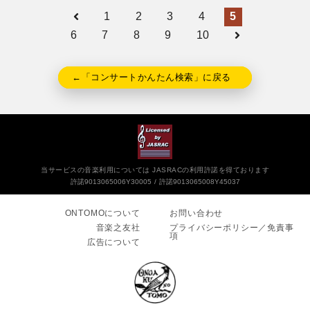
1
2
3
4
5
6
7
8
9
10
←「コンサートかんたん検索」に戻る
当サービスの音楽利用については JASRACの利用許諾を得ております
許諾9013065006Y30005
許諾9013065008Y45037
ONTOMOについて
お問い合わせ
音楽之友社
プライバシーポリシー／免責事
項
広告について