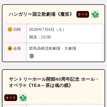
ハンガリー国立歌劇場《魔笛》
オペラ
日時
2026年7月4日（土）
開演：15:00
会場
群馬
高崎芸術劇場・大劇場
サントリーホール開館40周年記念 ホール・
オペラ®《TEA～茶は魂の鏡》
オペラ