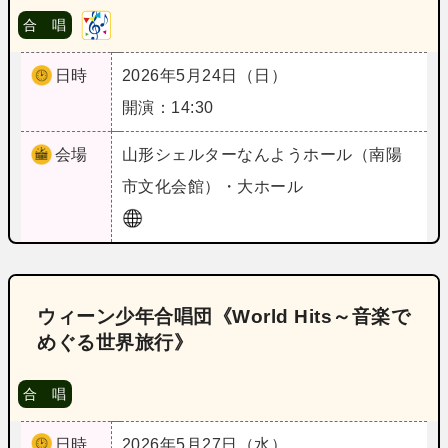
合 唱
日時
2026年5月24日（日）
開演：14:30
会場
山形
シェルターなんようホール（南陽
市文化会館）・大ホール
ウィーン少年合唱団《World Hits～音楽で
めぐる世界旅行》
合 唱
日時
2026年5月27日（水）