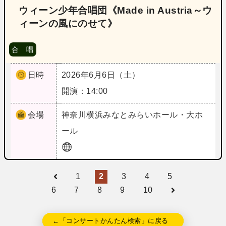
ウィーン少年合唱団《Made in Austria～ウ
ィーンの風にのせて》
合 唱
日時
2026年6月6日（土）
開演：14:00
会場
神奈川
横浜みなとみらいホール・大ホ
ール
1
2
3
4
5
6
7
8
9
10
←「コンサートかんたん検索」に戻る