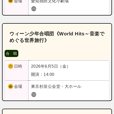
会場
愛知
熱田文化小劇場
ウィーン少年合唱団《World Hits～音楽で
めぐる世界旅行》
合 唱
日時
2026年6月5日（金）
開演：14:00
会場
東京
杉並公会堂・大ホール