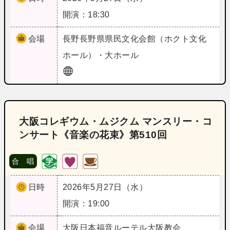
開演：18:30
会場
長野
長野県県民文化会館（ホクト文化
ホール）・大ホール
大阪コレギウム・ムジクム マンスリー・コ
ンサート《音楽の花束》第510回
合 唱
日時
2026年5月27日（水）
開演：19:00
会場
大阪
日本福音ルーテル大阪教会