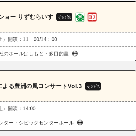
ショー りずむらいす
その他
（土）
開演：11：00/14：00
杜のホールはしもと・多目的室
よる豊洲の風コンサートVol.3
その他
（土）
開演：14:00
ンター・シビックセンターホール