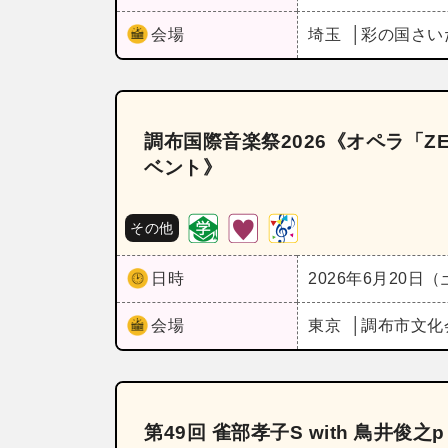
会場
埼玉
彩の国さい
調布国際音楽祭2026《オペラ「
ベント》
その他
日時
2026年6月20日
会場
東京
調布市文化
第49回 雀部孝子S with 鳥井俊