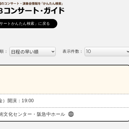
サートかんたん検索」に戻る
順：
表示件数：
（金）
開演：19:00
術文化センター・阪急中ホール