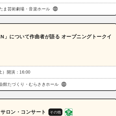
たま芸術劇場・音楽ホール
ZEN」について作曲者が語る オープニングトークイ
（土）
開演：16:00
会館たづくり・むらさきホール
之p サロン・コンサート
その他