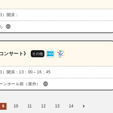
（日）
開演：
ら
ムコンサート》
その他
（日）
開演：13：00～16：45
ーンホール前（屋外）
9
10
11
12
13
14