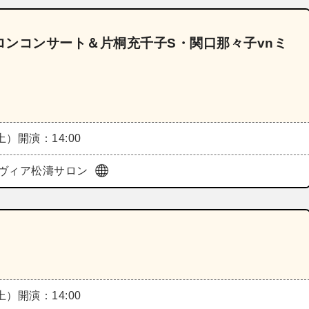
ンコンサート＆片桐充千子S・関口那々子vnミ
（土）
開演：14:00
ヴィア松濤サロン
（土）
開演：14:00