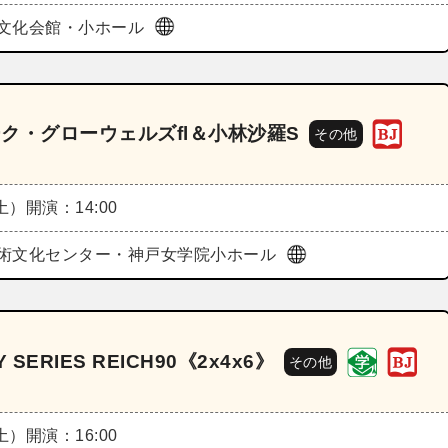
文化会館・小ホール
ク・グローウェルズfl＆小林沙羅S
その他
（土）
開演：14:00
術文化センター・神戸女学院小ホール
ERIES REICH90《2x4x6》
その他
（土）
開演：16:00