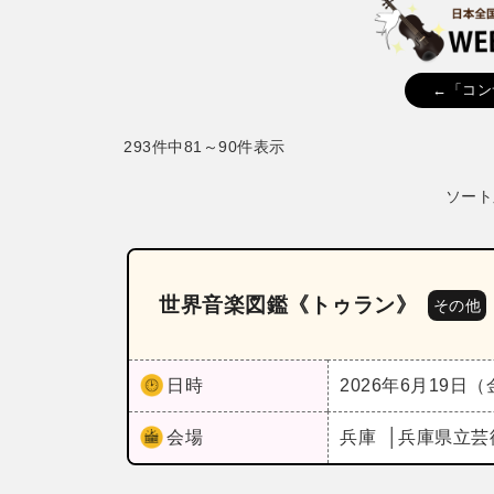
←「コン
293件中81～90件表示
ソート
世界音楽図鑑《トゥラン》
その他
日時
2026年6月19日
会場
兵庫
兵庫県立芸