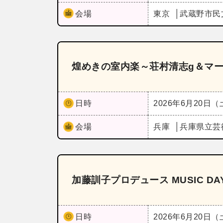
会場
東京
武蔵野市民
煌めきの室内楽～荘村清志g＆マー
日時
2026年6月20日
会場
兵庫
兵庫県立芸
加藤訓子プロデュース MUSIC DAY S
日時
2026年6月20日