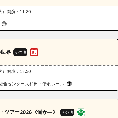
（火）
開演：11:30
ル
きの世界
その他
（火）
開演：18:30
総合センター大和田・伝承ホール
・ツアー2026《遥か―》
その他