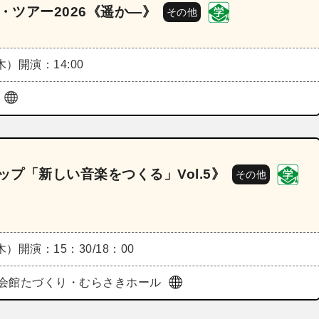
・ツアー2026《遥か―》
その他
（木）
開演：14:00
堂
ップ「新しい音楽をつくる」Vol.5》
その他
（木）
開演：15：30/18：00
会館たづくり・むらさきホール