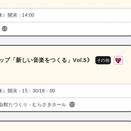
（水）
開演：14:00
堂
ップ「新しい音楽をつくる」Vol.5》
その他
（水）
開演：15：30/18：00
会館たづくり・むらさきホール