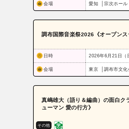
会場
愛知
宗次ホー
調布国際音楽祭2026《オープン
日時
2026年6月21日
会場
東京
調布市文化
真嶋雄大（語り＆編曲）の面白クラ
ューマン 愛の行方》
その他