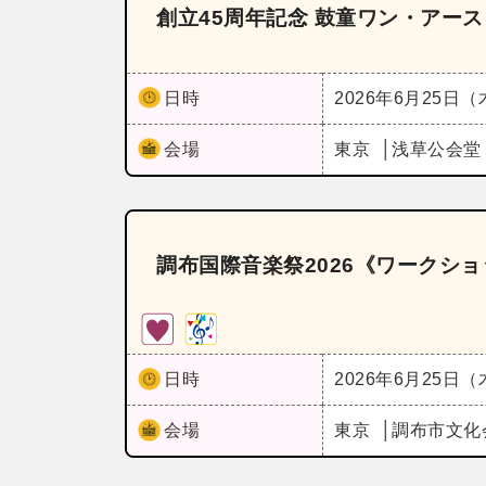
創立45周年記念 鼓童ワン・アース
日時
2026年6月25日
会場
東京
浅草公会
調布国際音楽祭2026《ワークショ
日時
2026年6月25日
会場
東京
調布市文化