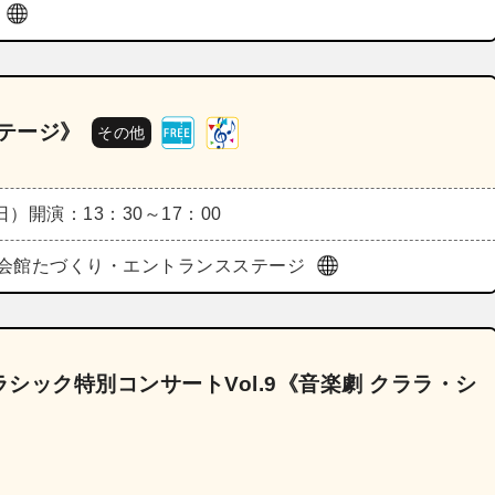
ル
ステージ》
その他
（日）
開演：13：30～17：00
会館たづくり・エントランスステージ
シック特別コンサートVol.9《音楽劇 クララ・シ