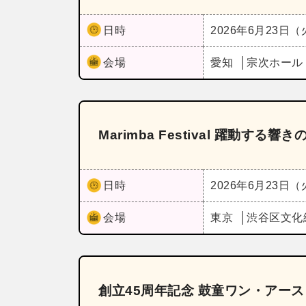
日時
2026年6月23日
会場
愛知
宗次ホー
Marimba Festival 躍動する響
日時
2026年6月23日
会場
東京
渋谷区文化
創立45周年記念 鼓童ワン・アース