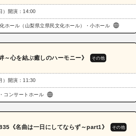
（日）
開演：14:00
文化ホール（山梨県立県民文化ホール）・小ホール
7《絆～心を結ぶ癒しのハーモニー》
その他
（月）
開演：11:30
・コンサートホール
835《名曲は一日にしてならず～part1》
その他