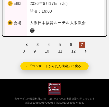
日時
2026年6月17日（水）
開演：19:00
会場
大阪
日本福音ルーテル大阪教会
3
4
5
6
7
8
9
10
11
12
←「コンサートかんたん検索」に戻る
当サービスの音楽利用については JASRACの利用許諾を得ております
許諾9013065006Y30005
許諾9013065008Y45037