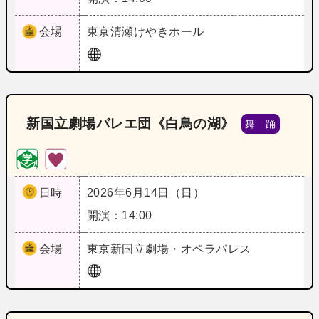
会場
東京
清瀬けやきホール
新国立劇場バレエ団《白鳥の湖》
舞 踊
日時
2026年6月14日（日）
開演：14:00
会場
東京
新国立劇場・オペラパレス