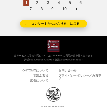
1
2
3
4
5
6
7
8
9
10
←「コンサートかんたん検索」に戻る
当サービスの音楽利用については JASRACの利用許諾を得ております
許諾9013065006Y30005
許諾9013065008Y45037
ONTOMOについて
お問い合わせ
音楽之友社
プライバシーポリシー／免責事
項
広告について