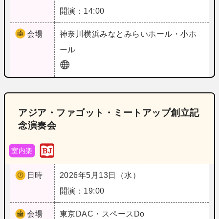
開演：14:00
会場
神奈川
横浜みなとみらいホール・小ホ
ール
アジア・ファゴット・ミートアップ創立記
念演奏会
室内楽
日時
2026年5月13日（水）
開演：19:00
会場
東京
DAC・スペースDo