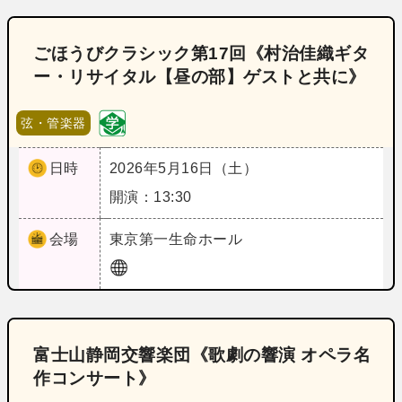
ごほうびクラシック第17回《村治佳織ギタ
ー・リサイタル【昼の部】ゲストと共に》
弦・管楽器
日時
2026年5月16日（土）
開演：13:30
会場
東京
第一生命ホール
富士山静岡交響楽団《歌劇の響演 オペラ名
作コンサート》