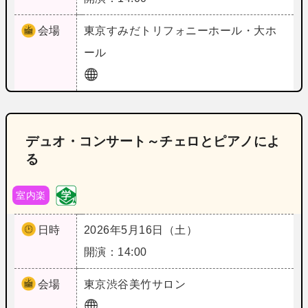
会場
東京
すみだトリフォニーホール・大ホ
ール
デュオ・コンサート～チェロとピアノによ
る
室内楽
日時
2026年5月16日（土）
開演：14:00
会場
東京
渋谷美竹サロン