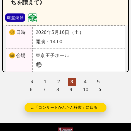
ちを讃えて》
鍵盤楽器
日時
2026年5月16日（土）
開演：14:00
会場
東京
王子ホール
1
2
3
4
5
6
7
8
9
10
←「コンサートかんたん検索」に戻る