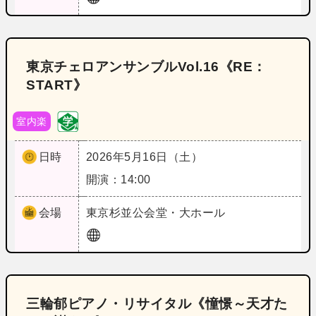
東京チェロアンサンブルVol.16《RE：
START》
室内楽
日時
2026年5月16日（土）
開演：14:00
会場
東京
杉並公会堂・大ホール
三輪郁ピアノ・リサイタル《憧憬～天才た