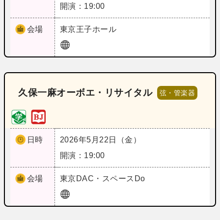
開演：19:00
会場
東京
王子ホール
久保一麻オーボエ・リサイタル
弦・管楽器
日時
2026年5月22日（金）
開演：19:00
会場
東京
DAC・スペースDo