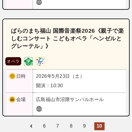
ばらのまち福山 国際音楽祭2026《親子で楽
しむコンサート こどもオペラ「ヘンゼルと
グレーテル」》
オペラ
日時
2026年5月23日（土）
開演：10:30
会場
広島
福山市沼隈サンパルホール
6
7
8
9
10