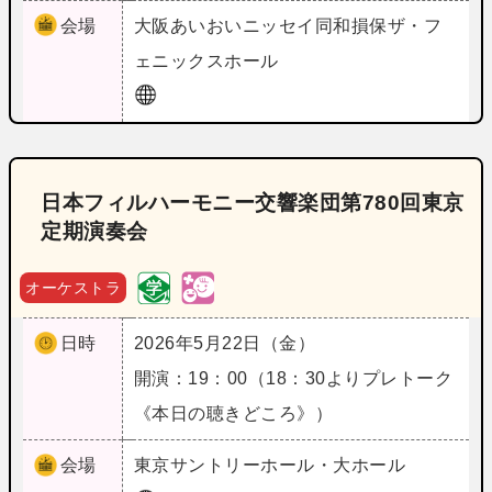
会場
大阪
あいおいニッセイ同和損保ザ・フ
ェニックスホール
日本フィルハーモニー交響楽団第780回東京
定期演奏会
オーケストラ
日時
2026年5月22日（金）
開演：19：00（18：30よりプレトーク
《本日の聴きどころ》）
会場
東京
サントリーホール・大ホール