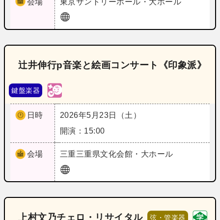
会場
東京
サントリーホール・大ホール
辻井伸行p音楽と絵画コンサート《印象派》
鍵盤楽器
日時
2026年5月23日（土）
開演：15:00
会場
三重
三重県文化会館・大ホール
上村文乃チェロ・リサイタル
弦・管楽器