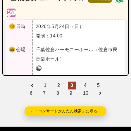
日時
2026年5月24日（日）
開演：14:00
会場
千葉
佐倉ハーモニーホール（佐倉市民
音楽ホール）
1
2
3
4
5
6
7
8
9
10
←「コンサートかんたん検索」に戻る