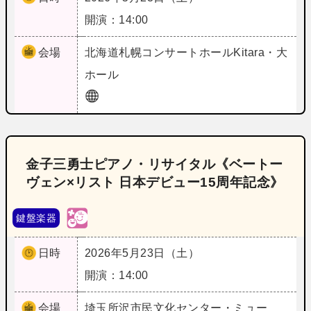
開演：14:00
会場
北海道
札幌コンサートホールKitara・大
ホール
金子三勇士ピアノ・リサイタル《ベートー
ヴェン×リスト 日本デビュー15周年記念》
鍵盤楽器
日時
2026年5月23日（土）
開演：14:00
会場
埼玉
所沢市民文化センター・ミュー