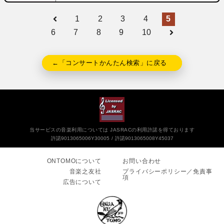
1
2
3
4
5
6
7
8
9
10
←「コンサートかんたん検索」に戻る
当サービスの音楽利用については JASRACの利用許諾を得ております
許諾9013065006Y30005
許諾9013065008Y45037
ONTOMOについて
お問い合わせ
音楽之友社
プライバシーポリシー／免責事
項
広告について