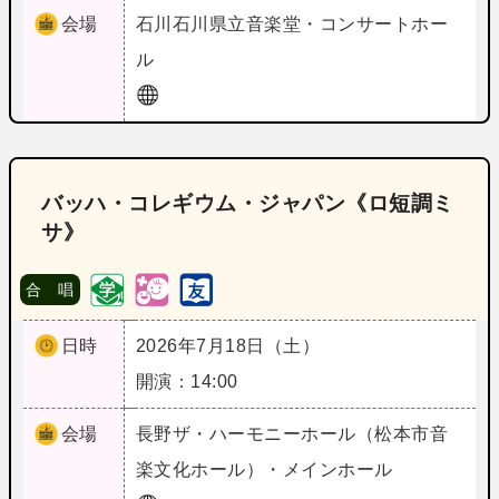
会場
石川
石川県立音楽堂・コンサートホー
ル
バッハ・コレギウム・ジャパン《ロ短調ミ
サ》
合 唱
日時
2026年7月18日（土）
開演：14:00
会場
長野
ザ・ハーモニーホール（松本市音
楽文化ホール）・メインホール