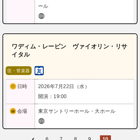
ール
ワディム・レーピン ヴァイオリン・リサ
イタル
弦・管楽器
日時
2026年7月22日（水）
開演：19:00
会場
東京
サントリーホール・大ホール
6
7
8
9
10