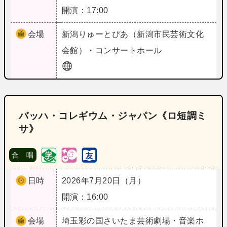
開演：17:00
会場
新潟
りゅーとぴあ（新潟市民芸術文化
会館）・コンサートホール
バッハ・コレギウム・ジャパン《ロ短調ミ
サ》
合 唱
日時
2026年7月20日（月）
開演：16:00
会場
埼玉
彩の国さいたま芸術劇場・音楽ホ