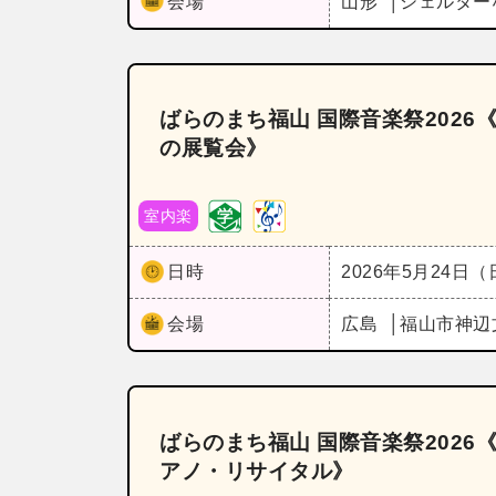
会場
山形
シェルター
ばらのまち福山 国際音楽祭202
の展覧会》
室内楽
日時
2026年5月24日
会場
広島
福山市神辺
ばらのまち福山 国際音楽祭202
アノ・リサイタル》