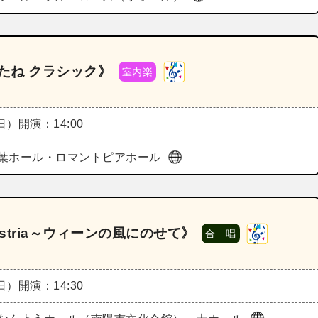
たね クラシック》
室内楽
（日）
開演：14:00
葉ホール・ロマントピアホール
ustria～ウィーンの風にのせて》
合 唱
（日）
開演：14:30