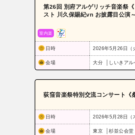
第26回 別府アルゲリッチ音楽祭
スト 川久保賜紀vn お披露目公演～
室内楽
日時
2026年5月26日
会場
大分
しいきアル
荻窪音楽祭特別交流コンサート《
日時
2026年5月28日
会場
東京
杉並公会堂