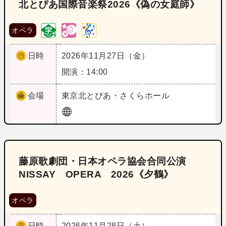
北とぴあ国際音楽祭2026《偽の女庭師》
オペラ
日時
2026年11月27日（金）
開演：14:00
会場
東京
北とぴあ・さくらホール
藤原歌劇団・日本オペラ協会合同公演
NISSAY OPERA 2026《夕鶴》
オペラ
日時
2026年11月28日（土）