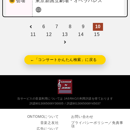
会場
東京
新国立劇場・オペラパレス
6
7
8
9
10
11
12
13
14
15
←「コンサートかんたん検索」に戻る
当サービスの音楽利用については JASRACの利用許諾を得ております
許諾9013065006Y30005
許諾9013065008Y45037
ONTOMOについて
お問い合わせ
音楽之友社
プライバシーポリシー／免責事
項
広告について