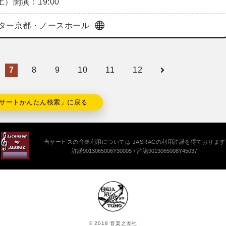
（土）
開演：19:00
ター京都・ノースホール
7
8
9
10
11
12
サートかんたん検索」に戻る
当サービスの音楽利用については JASRACの利用許諾を得ております
許諾9013065006Y30005
許諾9013065008Y45037
© 2018 音楽之友社