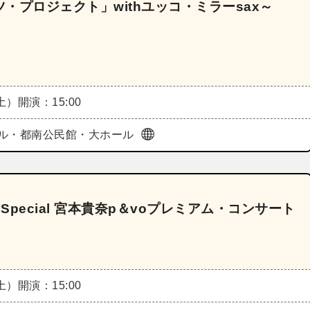
・プロジェクト」withユッコ・ミラーsax～
（土）
開演：15:00
ル・都南公民館・大ホール
ary Special 宮本貴奈p＆voプレミアム・コンサート
（土）
開演：15:00