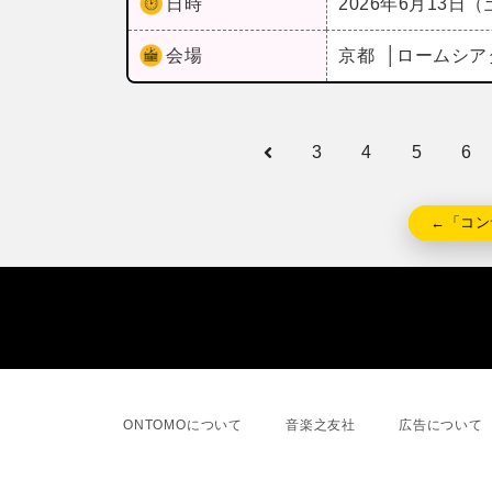
日時
2026年6月13日
会場
京都
ロームシア
3
4
5
6
←「コン
ONTOMOについて
音楽之友社
広告について