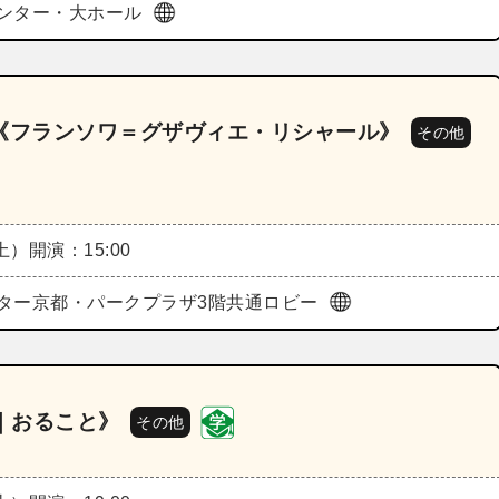
ンター・大ホール
21《フランソワ＝グザヴィエ・リシャール》
その他
（土）
開演：15:00
ター京都・パークプラザ3階共通ロビー
ngs｜おること》
その他