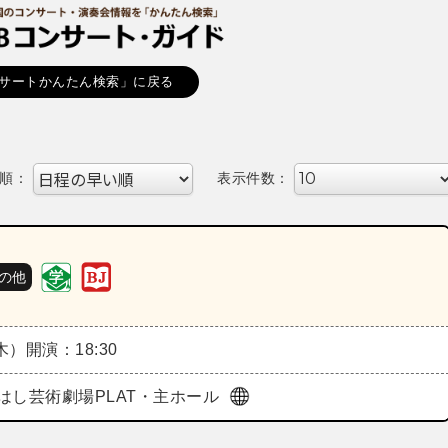
サートかんたん検索」に戻る
順：
表示件数：
の他
（木）
開演：18:30
はし芸術劇場PLAT・主ホール