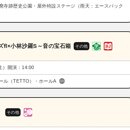
廃寺跡歴史公園・屋外特設ステージ（雨天：エースパック
fl×小林沙羅S～音の宝石箱
その他
（土）
開演：14:00
ール（TETTO）・ホールA
）
その他