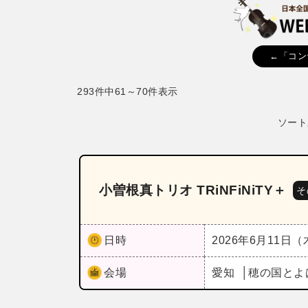
←「コン
293件中61～70件表示
ソート
小曽根真トリオ TRiNFiNiTY＋
そ
日時
2026年6月11日
会場
愛知
穂の国とよ