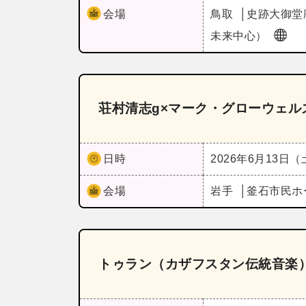
会場
鳥取
史跡大御堂
未来中心）
荘村清志g×マーク・グローウェルズ
日時
2026年6月13日
会場
岩手
釜石市民ホ
トゥラン（カザフスタン伝統音楽