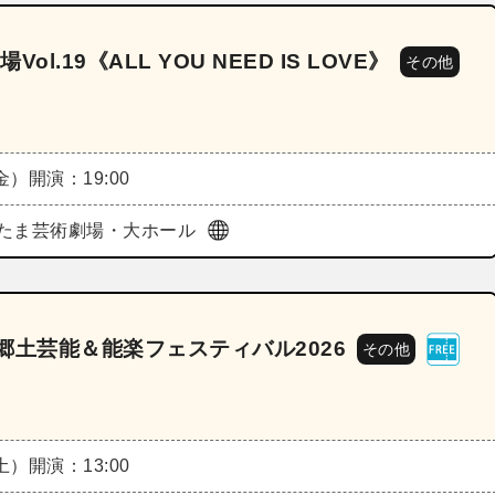
.19《ALL YOU NEED IS LOVE》
その他
（金）
開演：19:00
たま芸術劇場・大ホール
郷土芸能＆能楽フェスティバル2026
その他
（土）
開演：13:00