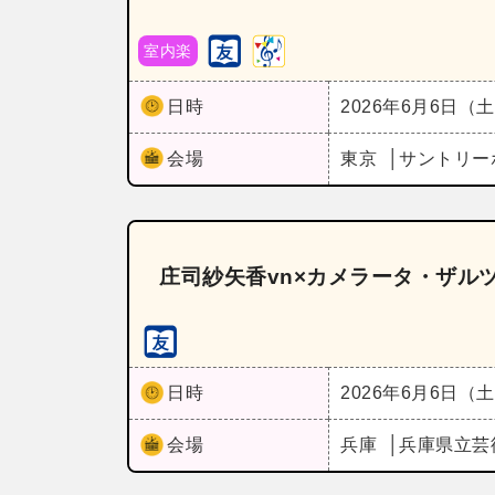
室内楽
日時
2026年6月6日（
会場
東京
サントリー
庄司紗矢香vn×カメラータ・ザル
日時
2026年6月6日（
会場
兵庫
兵庫県立芸