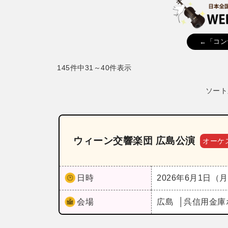
←「コン
145件中31～40件表示
ソート
ウィーン交響楽団 広島公演
オーケ
日時
2026年6月1日（
会場
広島
呉信用金庫