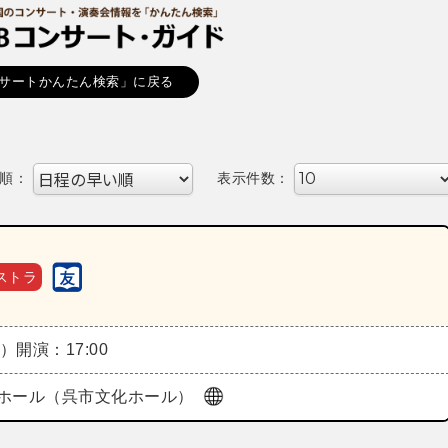
サートかんたん検索」に戻る
順：
表示件数：
ストラ
月）
開演：17:00
ホール（呉市文化ホール）