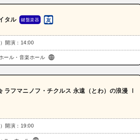
イタル
鍵盤楽器
木）
開演：14:00
ホール・音楽ホール
 ラフマニノフ・チクルス 永遠（とわ）の浪漫 Ⅰ
木）
開演：19:00