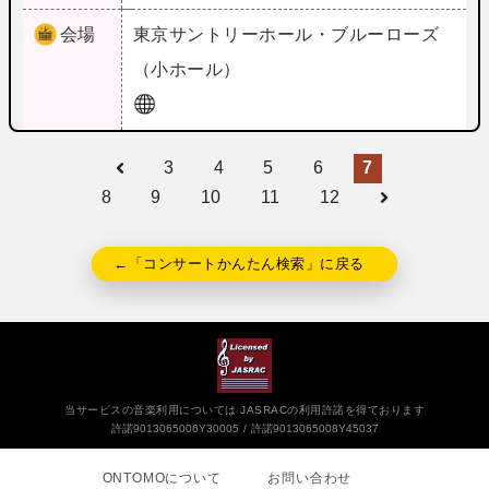
会場
東京
サントリーホール・ブルーローズ
（小ホール）
3
4
5
6
7
8
9
10
11
12
←「コンサートかんたん検索」に戻る
当サービスの音楽利用については JASRACの利用許諾を得ております
許諾9013065006Y30005
許諾9013065008Y45037
ONTOMOについて
お問い合わせ