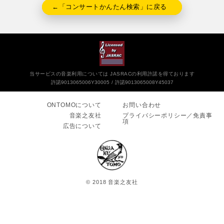
←「コンサートかんたん検索」に戻る
当サービスの音楽利用については JASRACの利用許諾を得ております
許諾9013065006Y30005
許諾9013065008Y45037
ONTOMOについて
お問い合わせ
音楽之友社
プライバシーポリシー／免責事
項
広告について
© 2018 音楽之友社