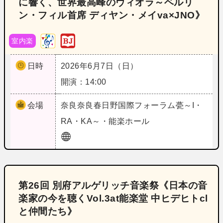
に響く、世界最高峰のヴィオラ～ベルリ
ン・フィル首席 ディヤン・メイva×JNO》
室内楽
日時
2026年6月7日（日）
開演：14:00
会場
奈良
奈良春日野国際フォーラム甍～I・
RA・KA～・能楽ホール
第26回 別府アルゲリッチ音楽祭《日本の音
楽家の今を聴くVol.3at能楽堂 中ヒデヒトcl
と仲間たち》