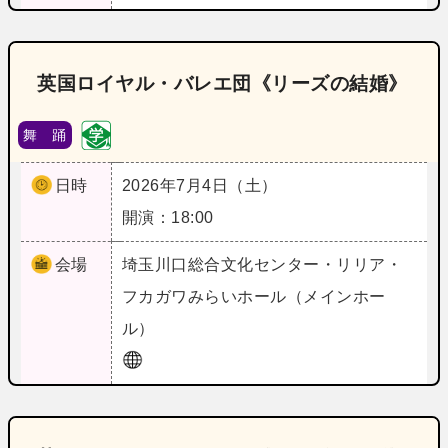
英国ロイヤル・バレエ団《リーズの結婚》
舞 踊
日時
2026年7月4日（土）
開演：18:00
会場
埼玉
川口総合文化センター・リリア・
フカガワみらいホール（メインホー
ル）