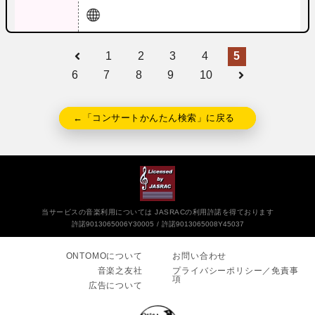
1
2
3
4
5
6
7
8
9
10
←「コンサートかんたん検索」に戻る
当サービスの音楽利用については JASRACの利用許諾を得ております
許諾9013065006Y30005
許諾9013065008Y45037
ONTOMOについて
お問い合わせ
音楽之友社
プライバシーポリシー／免責事
項
広告について