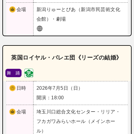
会場
新潟
りゅーとぴあ（新潟市民芸術文化
会館）・劇場
英国ロイヤル・バレエ団《リーズの結婚》
舞 踊
日時
2026年7月5日（日）
開演：18:00
会場
埼玉
川口総合文化センター・リリア・
フカガワみらいホール（メインホー
ル）