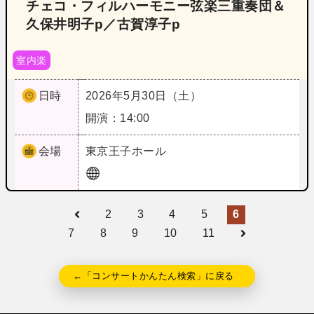
チェコ・フィルハーモニー弦楽三重奏団＆
久保井明子p／古賀淳子p
室内楽
日時
2026年5月30日（土）
開演：14:00
会場
東京
王子ホール
2
3
4
5
6
7
8
9
10
11
←「コンサートかんたん検索」に戻る