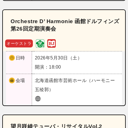
Orchestre D’ Harmonie 函館ドルフィンズ
第26回定期演奏会
オーケストラ
日時
2026年5月30日（土）
開演：18:00
会場
北海道
函館市芸術ホール（ハーモニー
五稜郭）
望月咲綺テューバ・リサイタルVol.2