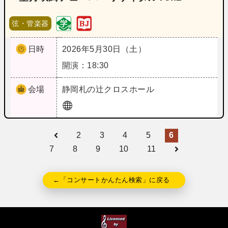
弦・管楽器
日時
2026年5月30日（土）
開演：18:30
会場
静岡
札の辻クロスホール
2
3
4
5
6
7
8
9
10
11
←「コンサートかんたん検索」に戻る