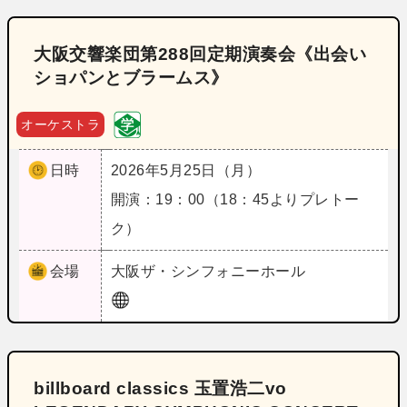
大阪交響楽団第288回定期演奏会《出会い
ショパンとブラームス》
オーケストラ
日時
2026年5月25日（月）
開演：19：00（18：45よりプレトー
ク）
会場
大阪
ザ・シンフォニーホール
billboard classics 玉置浩二vo