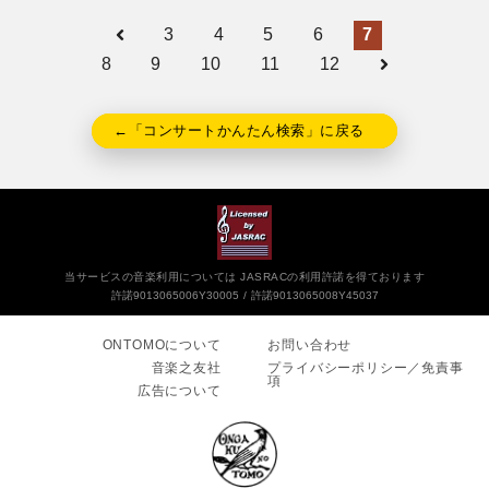
3
4
5
6
7
8
9
10
11
12
←「コンサートかんたん検索」に戻る
当サービスの音楽利用については JASRACの利用許諾を得ております
許諾9013065006Y30005
許諾9013065008Y45037
ONTOMOについて
お問い合わせ
音楽之友社
プライバシーポリシー／免責事
項
広告について