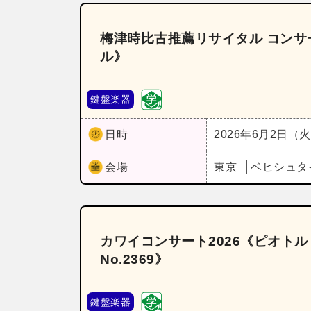
梅津時比古推薦リサイタル コンサー
ル》
鍵盤楽器
日時
2026年6月2日（
会場
東京
ベヒシュタ
カワイコンサート2026《ピオト
No.2369》
鍵盤楽器