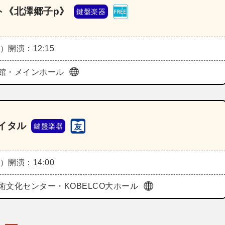
ト《北澤郷子p》
鍵盤楽器
金）
開演：12:15
館・メインホール
イタル
鍵盤楽器
金）
開演：14:00
術文化センター・KOBELCO大ホール