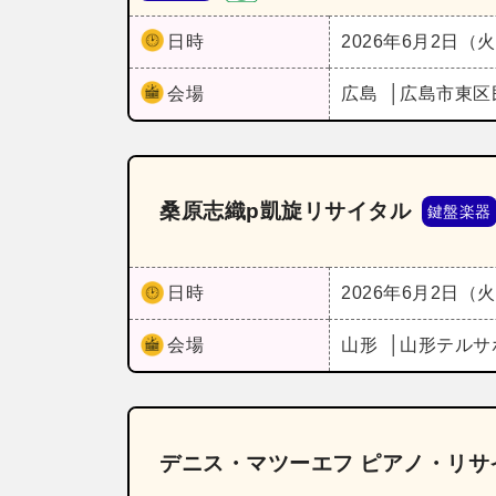
日時
2026年6月2日（
会場
広島
広島市東区
桑原志織p凱旋リサイタル
鍵盤楽器
日時
2026年6月2日（
会場
山形
山形テルサ
デニス・マツーエフ ピアノ・リサ