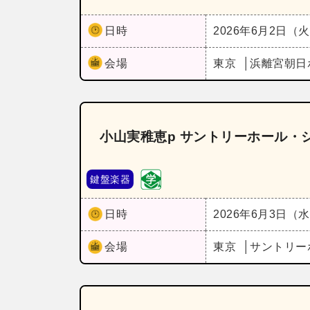
日時
2026年6月2日（
会場
東京
浜離宮朝日
小山実稚恵p サントリーホール・シリー
鍵盤楽器
日時
2026年6月3日（
会場
東京
サントリー