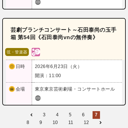
芸劇ブランチコンサート～石田泰尚の玉手
箱 第54回《石田泰尚vnの無伴奏》
弦・管楽器
日時
2026年6月23日（火）
開演：11:00
会場
東京
東京芸術劇場・コンサートホール
3
4
5
6
7
8
9
10
11
12