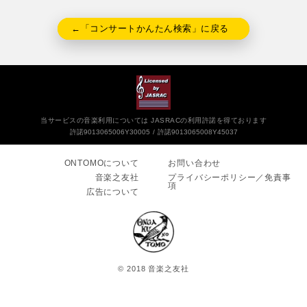
←「コンサートかんたん検索」に戻る
当サービスの音楽利用については JASRACの利用許諾を得ております
許諾9013065006Y30005
許諾9013065008Y45037
ONTOMOについて
お問い合わせ
音楽之友社
プライバシーポリシー／免責事
項
広告について
© 2018 音楽之友社