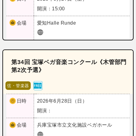
開演：15:00
会場
愛知
Halle Runde
第34回 宝塚ベガ音楽コンクール《木管部門
第2次予選》
弦・管楽器
日時
2026年6月28日（日）
開演：
会場
兵庫
宝塚市立文化施設ベガホール