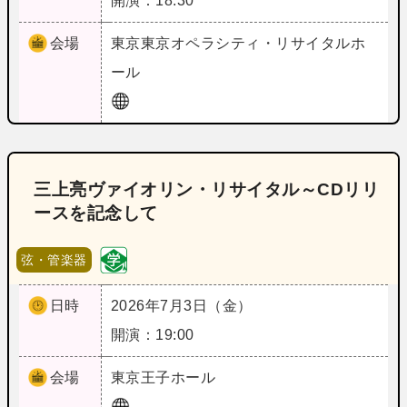
開演：18:30
会場
東京
東京オペラシティ・リサイタルホ
ール
三上亮ヴァイオリン・リサイタル～CDリリ
ースを記念して
弦・管楽器
日時
2026年7月3日（金）
開演：19:00
会場
東京
王子ホール