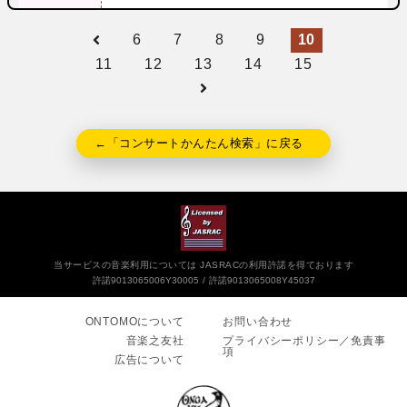
6
7
8
9
10
11
12
13
14
15
←「コンサートかんたん検索」に戻る
当サービスの音楽利用については JASRACの利用許諾を得ております
許諾9013065006Y30005
許諾9013065008Y45037
ONTOMOについて
お問い合わせ
音楽之友社
プライバシーポリシー／免責事
項
広告について