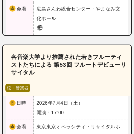
会場
広島
さんわ総合センター・やまなみ文
化ホール
各音楽大学より推薦された若きフルーティ
ストたちによる 第53回 フルートデビューリ
サイタル
弦・管楽器
日時
2026年7月4日（土）
開演：17:00
会場
東京
東京オペラシティ・リサイタルホ