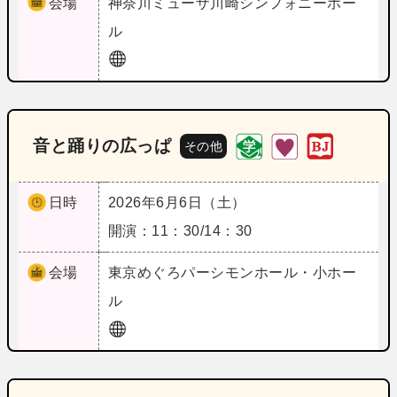
会場
神奈川
ミューザ川崎シンフォニーホー
ル
音と踊りの広っぱ
その他
日時
2026年6月6日（土）
開演：11：30/14：30
会場
東京
めぐろパーシモンホール・小ホー
ル