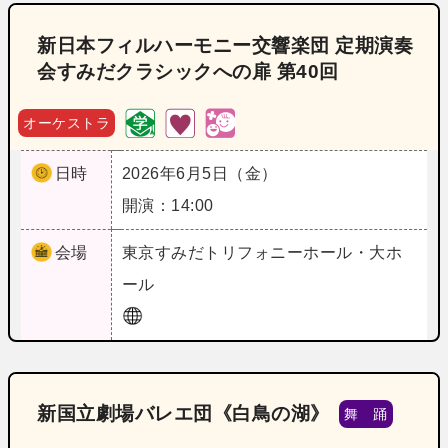
新日本フィルハーモニー交響楽団 定期演奏
会すみだクラシックへの扉 第40回
オーケストラ
日時
2026年6月5日（金）
開演：14:00
会場
東京
すみだトリフォニーホール・大ホ
ール
新国立劇場バレエ団《白鳥の湖》
舞 踊