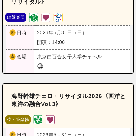
リサイタル》
鍵盤楽器
日時
2026年5月31日（日）
開演：14:00
会場
東京
白百合女子大学チャペル
海野幹雄チェロ・リサイタル2026《西洋と
東洋の融合Vol.3》
弦・管楽器
日時
2026年5月31日（日）