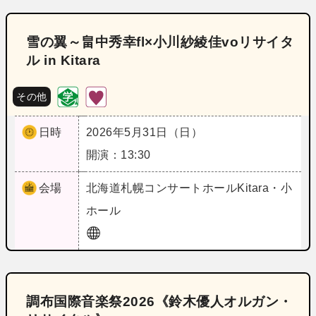
雪の翼～畠中秀幸fl×小川紗綾佳voリサイタ
ル in Kitara
その他
日時
2026年5月31日（日）
開演：13:30
会場
北海道
札幌コンサートホールKitara・小
ホール
調布国際音楽祭2026《鈴木優人オルガン・