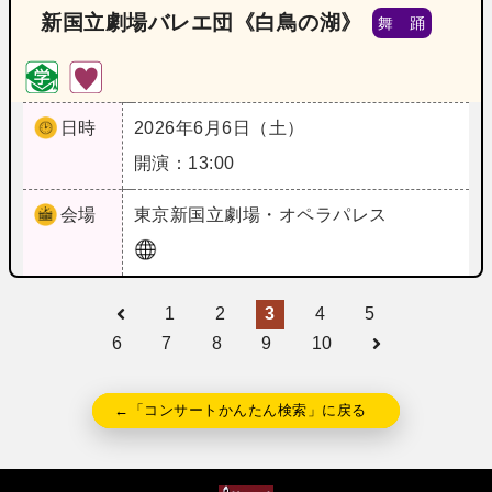
新国立劇場バレエ団《白鳥の湖》
舞 踊
日時
2026年6月6日（土）
開演：13:00
会場
東京
新国立劇場・オペラパレス
1
2
3
4
5
6
7
8
9
10
←「コンサートかんたん検索」に戻る