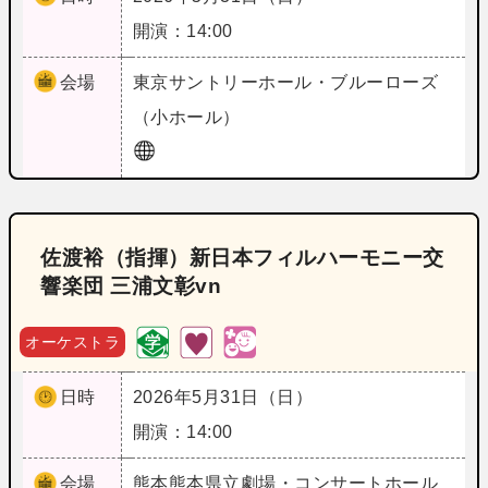
開演：14:00
会場
東京
サントリーホール・ブルーローズ
（小ホール）
佐渡裕（指揮）新日本フィルハーモニー交
響楽団 三浦文彰vn
オーケストラ
日時
2026年5月31日（日）
開演：14:00
会場
熊本
熊本県立劇場・コンサートホール