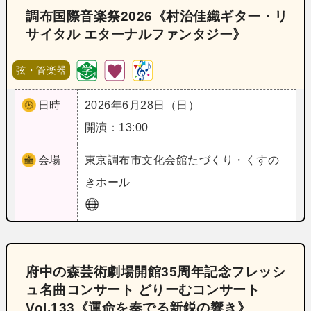
調布国際音楽祭2026《村治佳織ギター・リ
サイタル エターナルファンタジー》
弦・管楽器
日時
2026年6月28日（日）
開演：13:00
会場
東京
調布市文化会館たづくり・くすの
きホール
府中の森芸術劇場開館35周年記念フレッシ
ュ名曲コンサート どりーむコンサート
Vol.133《運命を奏でる新鋭の響き》