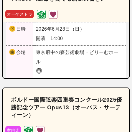
オーケストラ
日時
2026年6月28日（日）
開演：14:00
会場
東京
府中の森芸術劇場・どりーむホー
ル
ボルドー国際弦楽四重奏コンクール2025優
勝記念ツアー Opus13（オーパス・サーテ
ィーン）
室内楽