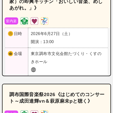
家）の即興キッチン「おいしい音楽、めし
あがれ。」》
室内楽
日時
2026年6月27日（土）
開演：13:00
会場
東京
調布市文化会館たづくり・くすの
きホール
調布国際音楽祭2026《はじめてのコンサー
ト～成田達輝vn＆萩原麻未pと聴く》