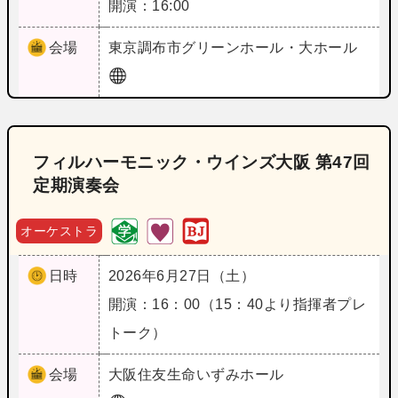
開演：16:00
会場
東京
調布市グリーンホール・大ホール
フィルハーモニック・ウインズ大阪 第47回
定期演奏会
オーケストラ
日時
2026年6月27日（土）
開演：16：00（15：40より指揮者プレ
トーク）
会場
大阪
住友生命いずみホール