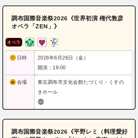
調布国際音楽祭2026《世界初演 権代敦彦
オペラ「ZEN」》
オペラ
日時
2026年6月26日（金）
開演：19:00
会場
東京
調布市文化会館たづくり・くすの
きホール
調布国際音楽祭2026《平野レミ（料理愛好