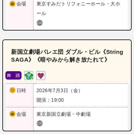
会場
東京
すみだトリフォニーホール・大ホ
ール
新国立劇場バレエ団 ダブル・ビル《String
SAGA》《暗やみから解き放たれて》
舞 踊
日時
2026年7月3日（金）
開演：19:00
会場
東京
新国立劇場・中劇場