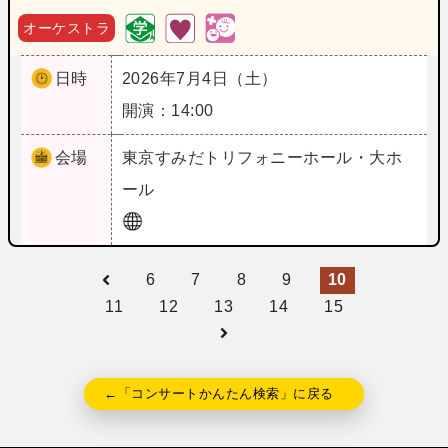
オーケストラ
日時
2026年7月4日（土）
開演：14:00
会場
東京
すみだトリフォニーホール・大ホ
ール
6
7
8
9
10
11
12
13
14
15
←「コンサートかんたん検索」に戻る