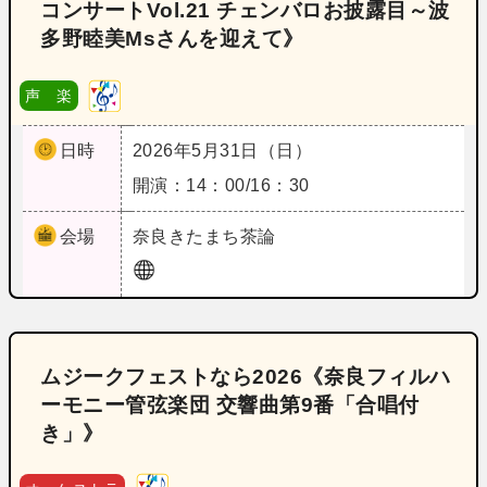
コンサートVol.21 チェンバロお披露目～波
多野睦美Msさんを迎えて》
声 楽
日時
2026年5月31日（日）
開演：14：00/16：30
会場
奈良
きたまち茶論
ムジークフェストなら2026《奈良フィルハ
ーモニー管弦楽団 交響曲第9番「合唱付
き」》