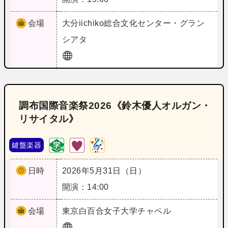
会場
大分
iichiko総合文化センター・グラン
シアタ
調布国際音楽祭2026《鈴木優人オルガン・
リサイタル》
鍵盤楽器
日時
2026年5月31日（日）
開演：14:00
会場
東京
白百合女子大学チャペル