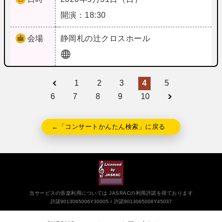
開演：18:30
会場
静岡
札の辻クロスホール
1
2
3
4
5
6
7
8
9
10
←「コンサートかんたん検索」に戻る
当サービスの音楽利用については JASRACの利用許諾を得ております
許諾9013065006Y30005
許諾9013065008Y45037