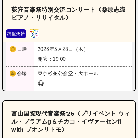
荻窪音楽祭特別交流コンサート《桑原志織
ピアノ・リサイタル》
鍵盤楽器
日時
2026年5月28日（木）
開演：19:00
会場
東京
杉並公会堂・大ホール
富山国際現代音楽祭'26《プリイベント ウィ
ル・ブラアムg＆チカコ・イヴァーセンfl
with ブオンリトモ》