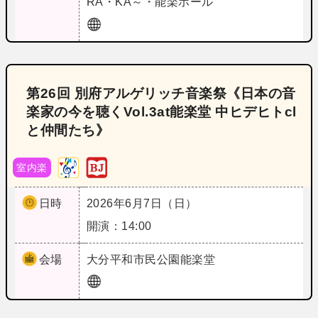
RA・KA～・能楽ホール
第26回 別府アルゲリッチ音楽祭《日本の音
楽家の今を聴くVol.3at能楽堂 中ヒデヒトcl
と仲間たち》
室内楽
日時
2026年6月7日（日）
開演：14:00
会場
大分
平和市民公園能楽堂