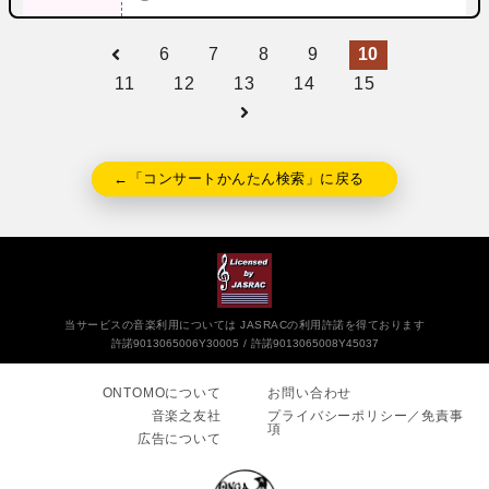
6
7
8
9
10
11
12
13
14
15
←「コンサートかんたん検索」に戻る
当サービスの音楽利用については JASRACの利用許諾を得ております
許諾9013065006Y30005
許諾9013065008Y45037
ONTOMOについて
お問い合わせ
音楽之友社
プライバシーポリシー／免責事
項
広告について