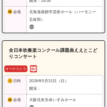
開演：18:00
会場
北海道
函館市芸術ホール（ハーモニー
五稜郭）
全日本吹奏楽コンクール課題曲ええとこど
りコンサート
オーケストラ
日時
2026年5月31日（日）
開演：
会場
大阪
住友生命いずみホール