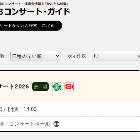
サートかんたん検索」に戻る
順：
表示件数：
ート2026
合 唱
（日）
開演：14:00
場・コンサートホール