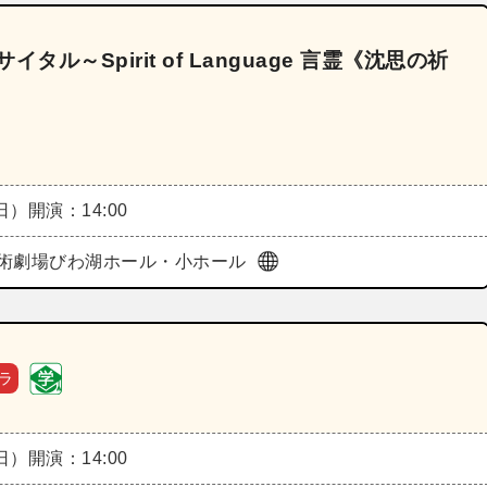
ル～Spirit of Language 言霊《沈思の祈
（日）
開演：14:00
術劇場びわ湖ホール・小ホール
ラ
（日）
開演：14:00