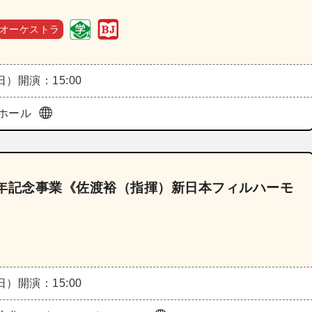
オーケストラ
（日）
開演：15:00
ホール
周年記念事業《佐渡裕（指揮）新日本フィルハーモ
（日）
開演：15:00