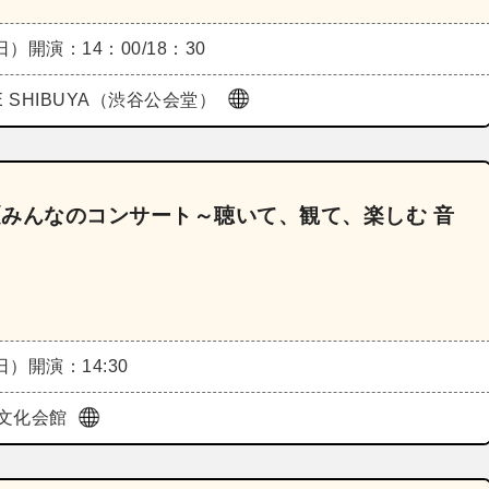
（日）
開演：14：00/18：30
BE SHIBUYA（渋谷公会堂）
6《みんなのコンサート～聴いて、観て、楽しむ 音
（日）
開演：14:30
文化会館