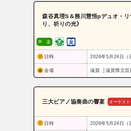
森谷真理S＆務川慧悟pデュオ・リサイタ
り、祈りの光》
声 楽
日時
2026年5月24日
会場
滋賀
滋賀県立芸
三大ピアノ協奏曲の響宴
オーケスト
日時
2026年5月24日