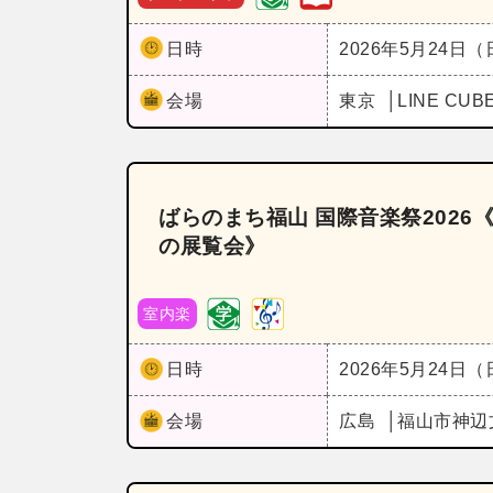
日時
2026年5月24日
会場
東京
LINE CU
ばらのまち福山 国際音楽祭202
の展覧会》
室内楽
日時
2026年5月24日
会場
広島
福山市神辺