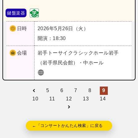
鍵盤楽器
日時
2026年5月26日（火）
開演：18:30
会場
岩手
トーサイクラシックホール岩手
（岩手県民会館）・中ホール
5
6
7
8
9
10
11
12
13
14
←「コンサートかんたん検索」に戻る