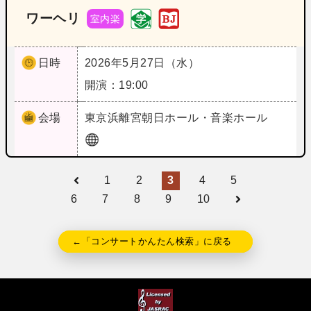
ワーヘリ
室内楽
日時
2026年5月27日（水）
開演：19:00
会場
東京
浜離宮朝日ホール・音楽ホール
1
2
3
4
5
6
7
8
9
10
←「コンサートかんたん検索」に戻る