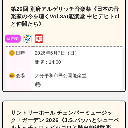
第26回 別府アルゲリッチ音楽祭《日本の音
楽家の今を聴くVol.3at能楽堂 中ヒデヒトcl
と仲間たち》
室内楽
日時
2026年6月7日（日）
開演：14:00
会場
大分
平和市民公園能楽堂
サントリーホール チェンバーミュージッ
ク・ガーデン 2026《J.S.バッハとシューベ
ルト～チェロ・ピッコロと歴史的鍵盤楽