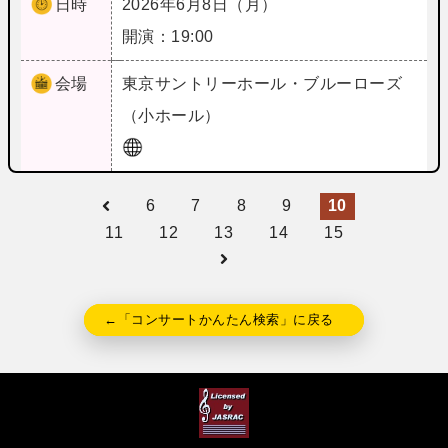
日時
2026年6月8日（月）
開演：19:00
会場
東京
サントリーホール・ブルーローズ
（小ホール）
6
7
8
9
10
11
12
13
14
15
←「コンサートかんたん検索」に戻る