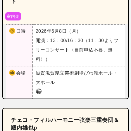
ト
室内楽
日時
2026年6月8日（月）
開演：13：00/16：30（11：30よりフ
リーコンサート〈自前申込不要、無
料〉）
会場
滋賀
滋賀県立芸術劇場びわ湖ホール・
大ホール
チェコ・フィルハーモニー弦楽三重奏団＆
殿内雄也p