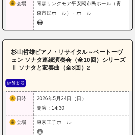
会場
青森
リンクモア平安閣市民ホール（青
森市民ホール）・ホール
杉山哲雄ピアノ・リサイタル～ベートーヴ
ェン ソナタ連続演奏会（全10回）シリーズ
Ⅱ ソナタと変奏曲（全3回）2
鍵盤楽器
日時
2026年5月24日（日）
開演：14:30
会場
東京
王子ホール