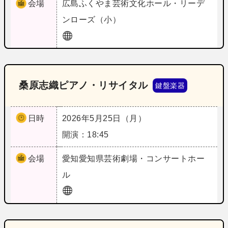
会場
広島
ふくやま芸術文化ホール・リーデ
ンローズ（小）
桑原志織ピアノ・リサイタル
鍵盤楽器
日時
2026年5月25日（月）
開演：18:45
会場
愛知
愛知県芸術劇場・コンサートホー
ル