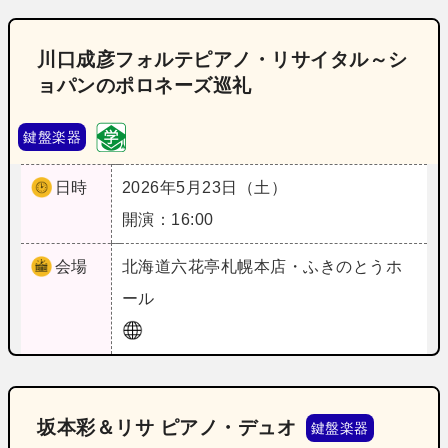
川口成彦フォルテピアノ・リサイタル～シ
ョパンのポロネーズ巡礼
鍵盤楽器
日時
2026年5月23日（土）
開演：16:00
会場
北海道
六花亭札幌本店・ふきのとうホ
ール
坂本彩＆リサ ピアノ・デュオ
鍵盤楽器