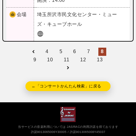
開演：14:00
会場
埼玉
所沢市民文化センター・ミュー
ズ・キューブホール
4
5
6
7
8
9
10
11
12
13
←「コンサートかんたん検索」に戻る
当サービスの音楽利用については JASRACの利用許諾を得ております
許諾9013065006Y30005
許諾9013065008Y45037