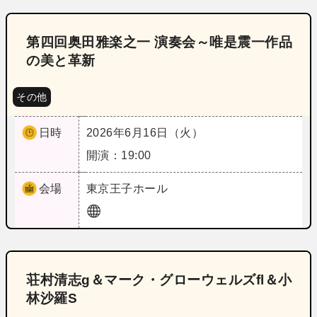
第四回奥田雅楽之一 演奏会～唯是震一作品
の美と革新
その他
日時
2026年6月16日（火）
開演：19:00
会場
東京
王子ホール
荘村清志g＆マーク・グローウェルズfl＆小
林沙羅S