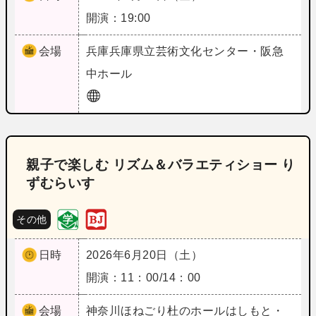
開演：19:00
会場
兵庫
兵庫県立芸術文化センター・阪急
中ホール
親子で楽しむ リズム＆バラエティショー り
ずむらいす
その他
日時
2026年6月20日（土）
開演：11：00/14：00
会場
神奈川
ほねごり杜のホールはしもと・