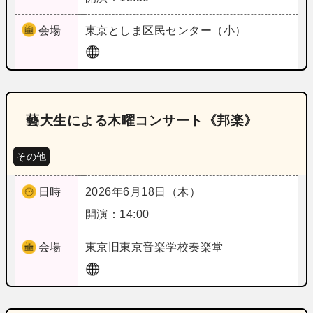
会場
東京
としま区民センター（小）
藝大生による木曜コンサート《邦楽》
その他
日時
2026年6月18日（木）
開演：14:00
会場
東京
旧東京音楽学校奏楽堂