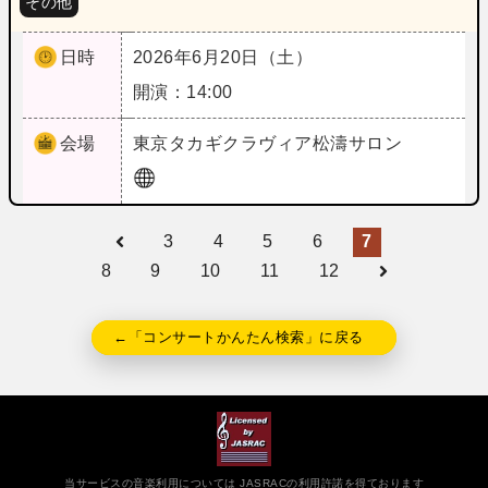
その他
日時
2026年6月20日（土）
開演：14:00
会場
東京
タカギクラヴィア松濤サロン
3
4
5
6
7
8
9
10
11
12
←「コンサートかんたん検索」に戻る
当サービスの音楽利用については JASRACの利用許諾を得ております