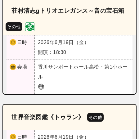
荘村清志gトリオエレガンス～音の宝石箱
その他
日時
2026年6月19日（金）
開演：18:30
会場
香川
サンポートホール高松・第1小ホー
ル
世界音楽図鑑《トゥラン》
その他
日時
2026年6月19日（金）