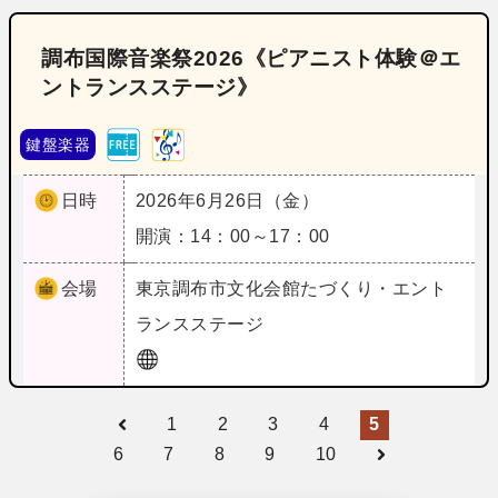
調布国際音楽祭2026《ピアニスト体験＠エ
ントランスステージ》
鍵盤楽器
日時
2026年6月26日（金）
開演：14：00～17：00
会場
東京
調布市文化会館たづくり・エント
ランスステージ
1
2
3
4
5
6
7
8
9
10