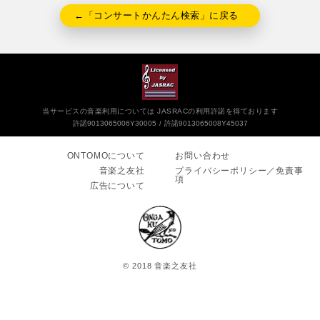
←「コンサートかんたん検索」に戻る
当サービスの音楽利用については JASRACの利用許諾を得ております
許諾9013065006Y30005
許諾9013065008Y45037
ONTOMOについて
お問い合わせ
音楽之友社
プライバシーポリシー／免責事
項
広告について
© 2018 音楽之友社