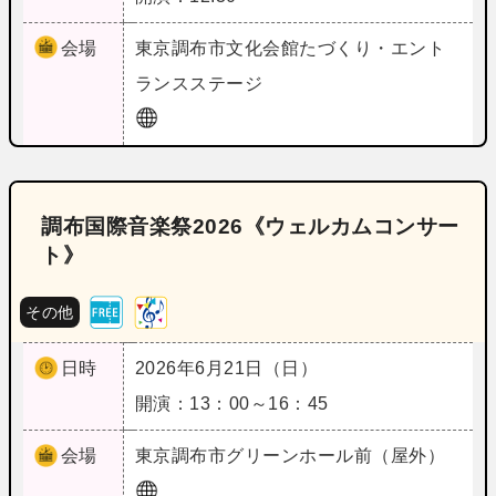
会場
東京
調布市文化会館たづくり・エント
ランスステージ
調布国際音楽祭2026《ウェルカムコンサー
ト》
その他
日時
2026年6月21日（日）
開演：13：00～16：45
会場
東京
調布市グリーンホール前（屋外）