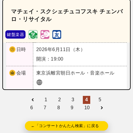
マチェイ・スクシェチュコフスキ チェンバ
ロ・リサイタル
鍵盤楽器
日時
2026年6月11日（木）
開演：19:00
会場
東京
浜離宮朝日ホール・音楽ホール
1
2
3
4
5
6
7
8
9
10
←「コンサートかんたん検索」に戻る