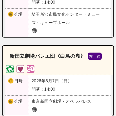
開演：14:00
会場
埼玉
所沢市民文化センター・ミュー
ズ・キューブホール
新国立劇場バレエ団《白鳥の湖》
舞 踊
日時
2026年6月7日（日）
開演：14:00
会場
東京
新国立劇場・オペラパレス