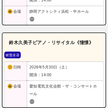
開演：14:00
会場
静岡
アクトシティ浜松・中ホール
鈴木久美子ピアノ・リサイタル《憧憬》
鍵盤楽器
日時
2026年5月30日（土）
開演：14:00
会場
愛知
電気文化会館・ザ・コンサートホ
ール