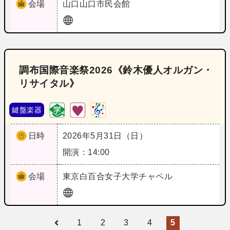
会場
山口
山口市民会館
調布国際音楽祭2026《鈴木優人オルガン・
リサイタル》
鍵盤楽器
日時
2026年5月31日（日）
開演：14:00
会場
東京
白百合女子大学チャペル
1
2
3
4
5