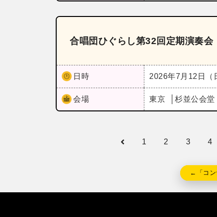
合唱団ひぐらし第32回定期演奏会
日時
2026年7月12日
会場
東京
杉並公会堂
1
2
3
4
←「コン