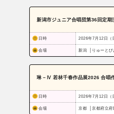
新潟市ジュニア合唱団第36回定期
日時
2026年7月12日
会場
新潟
りゅーとぴ
琳－Ⅳ 若林千春作品展2026 合
日時
2026年7月12日
会場
京都
京都府立府