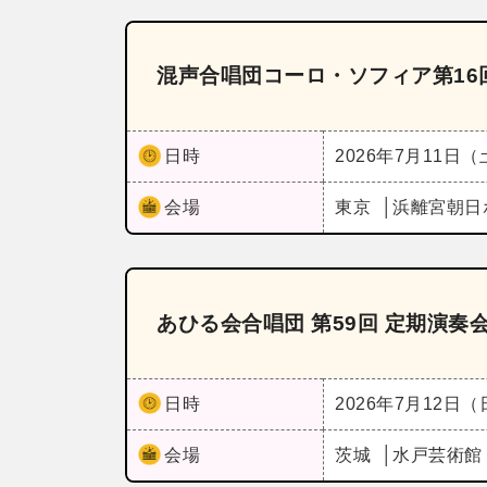
混声合唱団コーロ・ソフィア第16
日時
2026年7月11日
会場
東京
浜離宮朝日
あひる会合唱団 第59回 定期演奏
日時
2026年7月12日
会場
茨城
水戸芸術館