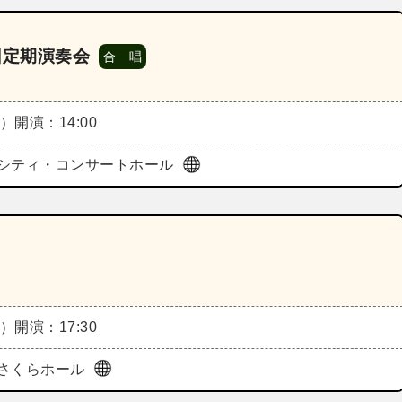
回定期演奏会
合 唱
日）
開演：14:00
シティ・コンサートホール
日）
開演：17:30
さくらホール