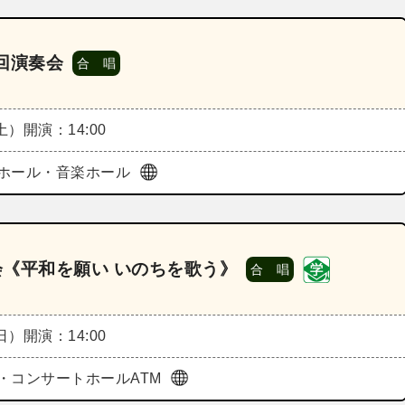
回演奏会
合 唱
（土）
開演：14:00
ホール・音楽ホール
会《平和を願い いのちを歌う》
合 唱
（日）
開演：14:00
・コンサートホールATM