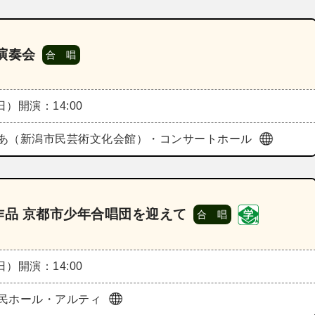
演奏会
合 唱
（日）
開演：14:00
あ（新潟市民芸術文化会館）・コンサートホール
唱作品 京都市少年合唱団を迎えて
合 唱
（日）
開演：14:00
民ホール・アルティ