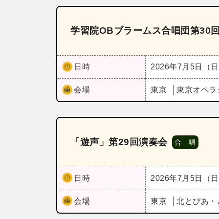
学習院OBブラームス合唱団第30
日時
2026年7月5日（
会場
東京
東京オペラ
「遊声」第29回演奏会
合 唱
日時
2026年7月5日（
会場
東京
北とぴあ・