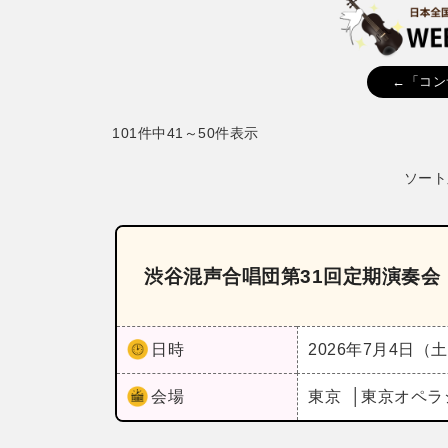
←「コン
101件中41～50件表示
ソート
渋谷混声合唱団第31回定期演奏会
日時
2026年7月4日（
会場
東京
東京オペラ