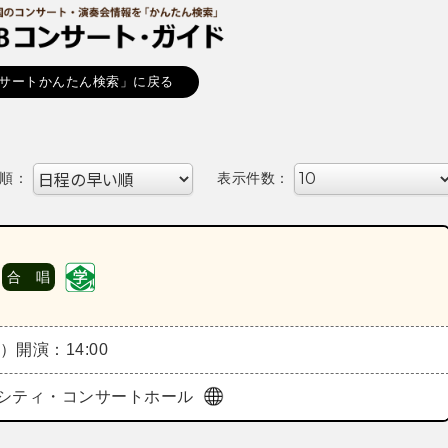
サートかんたん検索」に戻る
順：
表示件数：
合 唱
土）
開演：14:00
シティ・コンサートホール