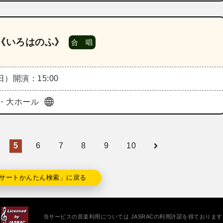
《いろはのふ》
合 唱
（日）
開演：15:00
・大ホール
5
6
7
8
9
10
サートかんたん検索」に戻る
当サービスの音楽利用については JASRACの利用許諾を得ております