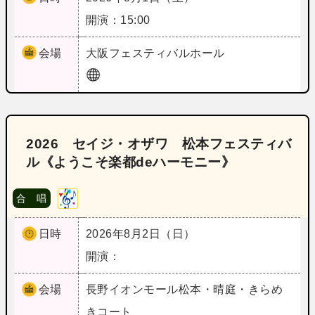
開演：15:00
会場
大阪
フェスティバルホール
2026 セイジ・オザワ 松本フェスティバ
ル《ようこそ楽都deハーモニー》
合 唱
日時
2026年8月2日（日）
開演：
会場
長野
イオンモール松本・晴庭・きらめ
きコート