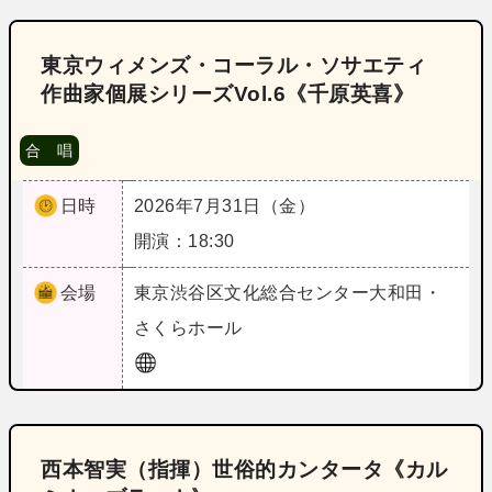
東京ウィメンズ・コーラル・ソサエティ
作曲家個展シリーズVol.6《千原英喜》
合 唱
日時
2026年7月31日（金）
開演：18:30
会場
東京
渋谷区文化総合センター大和田・
さくらホール
西本智実（指揮）世俗的カンタータ《カル