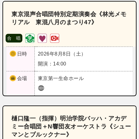
東京混声合唱団特別定期演奏会《林光メモ
リアル 東混八月のまつり47》
合 唱
日時
2026年8月8日（土）
開演：14:00
会場
東京
第一生命ホール
樋口隆一（指揮）明治学院バッハ・アカデ
ミー合唱団＋N響団友オーケストラ《シュー
マンとブルックナー》