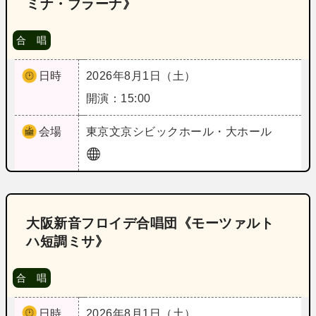
ミナ・ブラーナ》
合 唱
日時
2026年8月1日（土）
開演：15:00
会場
東京
文京シビックホール・大ホール
大阪新音フロイデ合唱団《モーツァルト
ハ短調ミサ》
合 唱
日時
2026年8月1日（土）