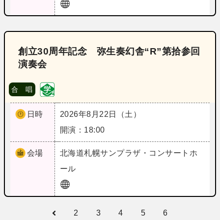
創立30周年記念 弥生奏幻舎“R”第拾参回
演奏会
合 唱
日時
2026年8月22日（土）
開演：18:00
会場
北海道
札幌サンプラザ・コンサートホ
ール
2
3
4
5
6