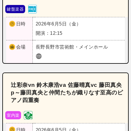
鍵盤楽器
日時
2026年6月5日（金）
開演：12:15
会場
長野
長野市芸術館・メインホール
辻彩奈vn 鈴木康浩va 佐藤晴真vc 藤田真央
p～藤田真央と仲間たちが織りなす至高のピ
アノ四重奏
室内楽
日時
2026年6月5日（金）