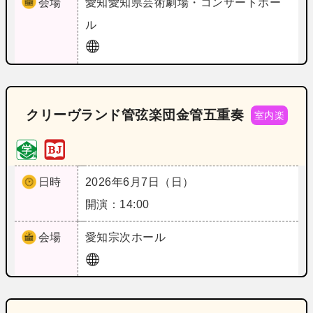
会場
愛知
愛知県芸術劇場・コンサートホー
ル
クリーヴランド管弦楽団金管五重奏
室内楽
日時
2026年6月7日（日）
開演：14:00
会場
愛知
宗次ホール