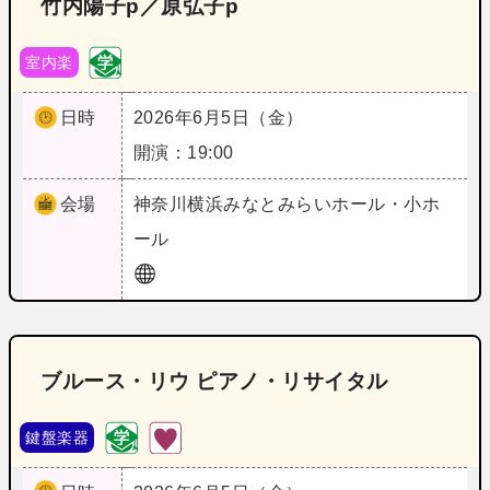
竹内陽子p／原弘子p
室内楽
日時
2026年6月5日（金）
開演：19:00
会場
神奈川
横浜みなとみらいホール・小ホ
ール
ブルース・リウ ピアノ・リサイタル
鍵盤楽器