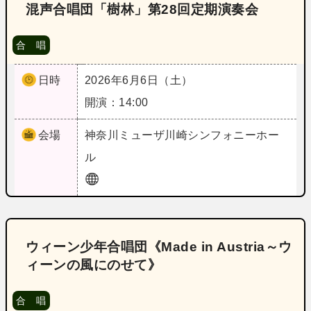
混声合唱団「樹林」第28回定期演奏会
合 唱
日時
2026年6月6日（土）
開演：14:00
会場
神奈川
ミューザ川崎シンフォニーホー
ル
ウィーン少年合唱団《Made in Austria～ウ
ィーンの風にのせて》
合 唱