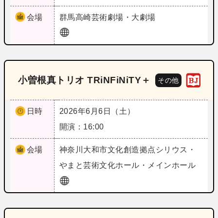
会場
群馬
高崎芸術劇場・大劇場
小曽根真トリオ TRiNFiNiTY＋
その他
日時
2026年6月6日（土）
開演：16:00
会場
神奈川
大和市文化創造拠点シリウス・
やまと芸術文化ホール・メインホール