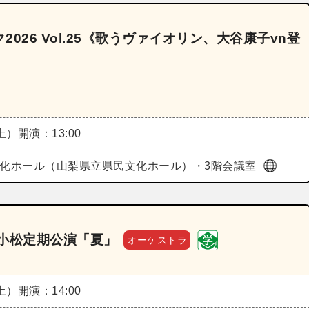
26 Vol.25《歌うヴァイオリン、大谷康子vn登
（土）
開演：13:00
文化ホール（山梨県立県民文化ホール）・3階会議室
小松定期公演「夏」
オーケストラ
（土）
開演：14:00