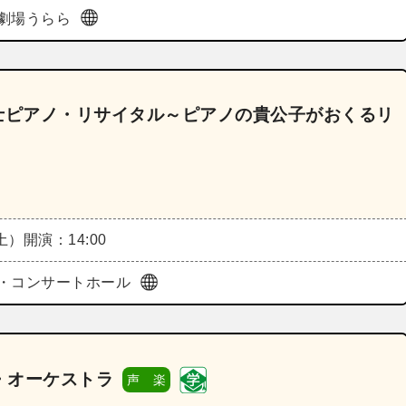
劇場うらら
士ピアノ・リサイタル～ピアノの貴公子がおくるリ
（土）
開演：14:00
・コンサートホール
・オーケストラ
声 楽