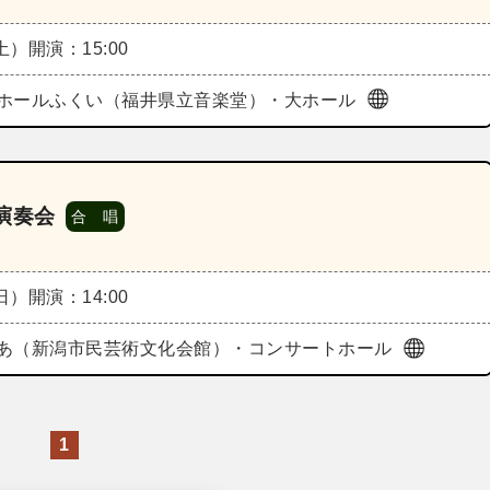
（土）
開演：15:00
ホールふくい（福井県立音楽堂）・大ホール
演奏会
合 唱
（日）
開演：14:00
あ（新潟市民芸術文化会館）・コンサートホール
1