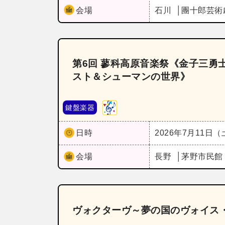
会場
石川
團十郎芸術
第6回 蓼科高原音楽祭《金子三勇
スト＆シューマンの世界》
鍵盤楽器
日時
2026年7月11日
会場
長野
茅野市民館
ヴォクターヴ～夢の国のヴォイス