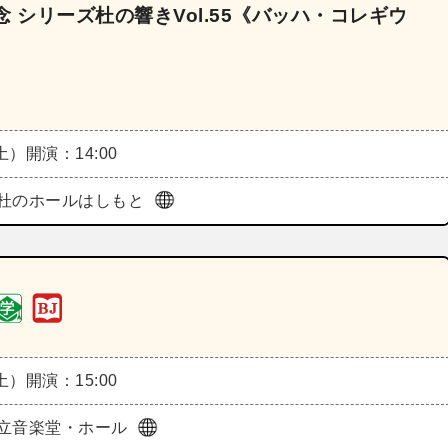
 シリーズ杜の響きVol.55《バッハ・コレギウ
（土）
開演：14:00
杜のホールはしもと
（土）
開演：15:00
立音楽堂・ホール