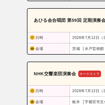
あひる会合唱団 第59回 定期演奏
日時
2026年7月12日
会場
茨城
水戸芸術館
NHK交響楽団演奏会
オーケストラ
日時
2026年7月12日
会場
栃木
宇都宮市文