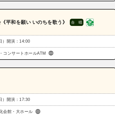
会《平和を願い いのちを歌う》
合 唱
（日）
開演：14:00
・コンサートホールATM
（日）
開演：17:30
化会館・大ホール