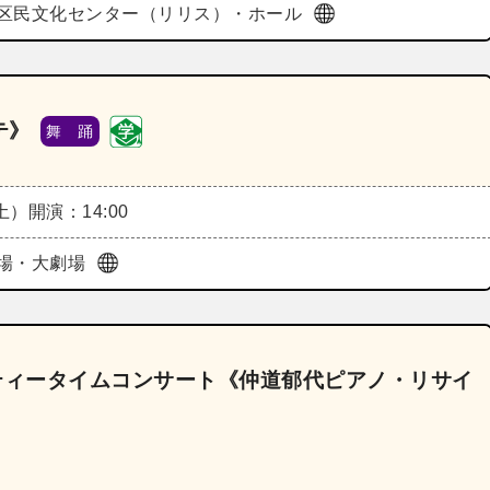
区民文化センター（リリス）・ホール
テ》
舞 踊
（土）
開演：14:00
場・大劇場
ティータイムコンサート《仲道郁代ピアノ・リサイ