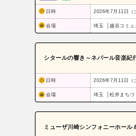
日時
2026年7月11日
会場
埼玉
越谷コミュ
シタールの響き～ネパール音楽紀
日時
2026年7月11日
会場
埼玉
松井まちづ
ミューザ川崎シンフォニーホール＆